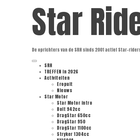
Star Rid
Ga
naar
de
inhoud
De oprichters van de SRH sinds 2001 actief Star-rider
Primair
SRH
menu
TREFFEN in 2026
Activiteiten
Eropuit
Nieuws
Star Motor
Star Motor intro
Bolt 942cc
DragStar 650cc
DragStar 950
DragStar 1100cc
Stryker 1304cc