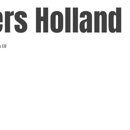
ers Holland
s EU