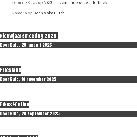
Leon de Kock
op
M&G en kleine ride out Achterhoek
Ramona
op
Dennis aka Dutch
Erop uit.
Nieuwjaarsmeeting 2026.
Door
Bult
28 januari 2026
/
Erop uit.
Friesland
Door
Bult
10 november 2025
/
Erop uit.
Bikes&Coffee
Door
Bult
28 september 2025
/
Erop uit.
Nieuws