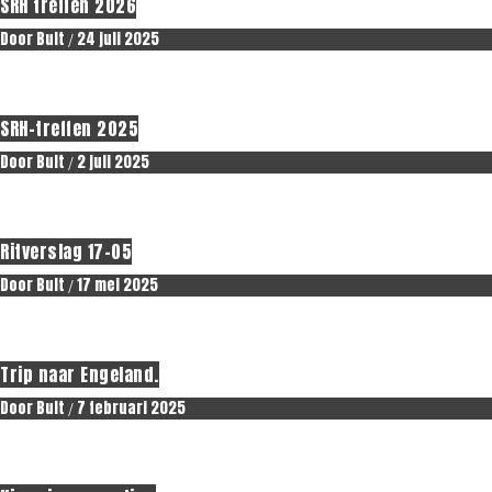
SRH treffen 2026
Door
Bult
24 juli 2025
/
Erop uit.
SRH-treffen 2025
Door
Bult
2 juli 2025
/
Erop uit.
Ritverslag 17-05
Door
Bult
17 mei 2025
/
Erop uit.
Trip naar Engeland.
Door
Bult
7 februari 2025
/
Erop uit.
Nieuws