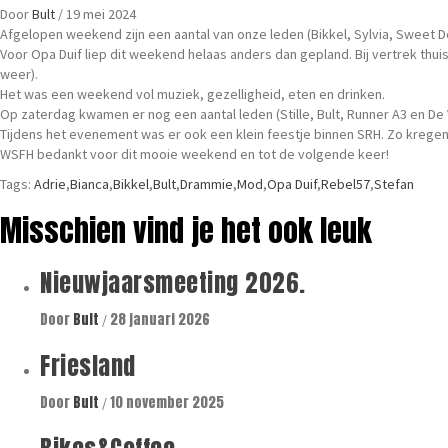
Door
Bult
/
19 mei 2024
Afgelopen weekend zijn een aantal van onze leden (Bikkel, Sylvia, Sweet D
Voor Opa Duif liep dit weekend helaas anders dan gepland. Bij vertrek thui
weer).
Het was een weekend vol muziek, gezelligheid, eten en drinken.
Op zaterdag kwamen er nog een aantal leden (Stille, Bult, Runner A3 en De
Tijdens het evenement was er ook een klein feestje binnen SRH. Zo kregen
WSFH bedankt voor dit mooie weekend en tot de volgende keer!
Tags:
Adrie
,
Bianca
,
Bikkel
,
Bult
,
Drammie
,
Mod
,
Opa Duif
,
Rebel57
,
Stefan
Misschien vind je het ook leuk
Nieuwjaarsmeeting 2026.
Door
Bult
28 januari 2026
/
Friesland
Door
Bult
10 november 2025
/