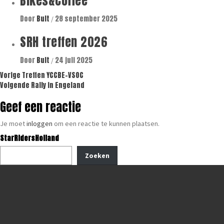
Bikes&Coffee
Door
Bult
28 september 2025
/
SRH treffen 2026
Door
Bult
24 juli 2025
/
Bericht
Vorige
Treffen YCCBE-VSOC
Volgende
Rally in Engeland
navigatie
Geef een reactie
Je moet
inloggen
om een reactie te kunnen plaatsen.
StarRidersHolland
Zoeken