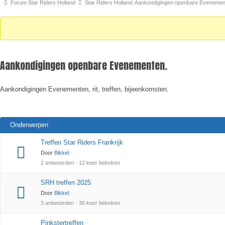
Forum
Forum Star Riders Holland
Star Riders Holland: Aankondigingen openbare Evenemen
kruimelpad
-
Je
bent
Aankondigingen openbare Evenementen.
hier:
Aankondigingen Evenementen, rit, treffen, bijeenkomsten.
Onderwerpen
Treffen Star Riders Frankrijk
Door
Bikkel
2 antwoorden · 12 keer bekeken
SRH treffen 2025
Door
Bikkel
3 antwoorden · 30 keer bekeken
Pinkstertreffen