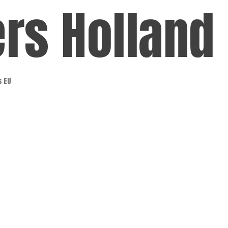
ers Holland
s EU