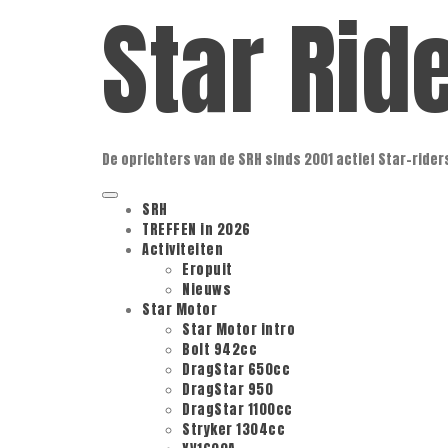
Star Rid
Ga
naar
de
inhoud
De oprichters van de SRH sinds 2001 actief Star-rider
Primair
SRH
menu
TREFFEN in 2026
Activiteiten
Eropuit
Nieuws
Star Motor
Star Motor intro
Bolt 942cc
DragStar 650cc
DragStar 950
DragStar 1100cc
Stryker 1304cc