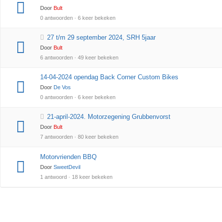
Door
Bult
0 antwoorden · 6 keer bekeken
27 t/m 29 september 2024, SRH 5jaar
Door
Bult
6 antwoorden · 49 keer bekeken
14-04-2024 opendag Back Corner Custom Bikes
Door
De Vos
0 antwoorden · 6 keer bekeken
21-april-2024. Motorzegening Grubbenvorst
Door
Bult
7 antwoorden · 80 keer bekeken
Motorvrienden BBQ
Door
SweetDevil
1 antwoord · 18 keer bekeken