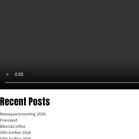
Recent Posts
Nieuwjaarsmeeting 2026.
Friesland
Bikes&Coffee
SRH treffen 2026
SRH-treffen 2025