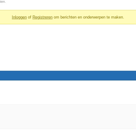
ten.
Inloggen
of
Registreren
om berichten en onderwerpen te maken.