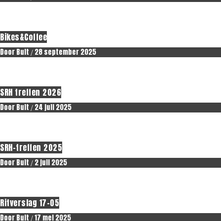
Erop uit.
Bikes&Coffee
Door
Bult
28 september 2025
/
Erop uit.
Nieuws
SRH treffen 2026
Door
Bult
24 juli 2025
/
Erop uit.
SRH-treffen 2025
Door
Bult
2 juli 2025
/
Erop uit.
Ritverslag 17-05
Door
Bult
17 mei 2025
/