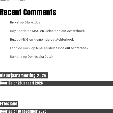
Recent Comments
Bikkel
op
Star-clubs
Boy Aberle
op
M&G en kleine ride out Achterhoek
Bult
op
M&G en kleine ride out Achterhoek
Leon de Kock
op
M&G en kleine ride out Achterhoek
Ramona
op
Dennis aka Dutch
Erop uit.
Nieuwjaarsmeeting 2026.
Door
Bult
28 januari 2026
/
Erop uit.
Friesland
Door
Bult
10 november 2025
/