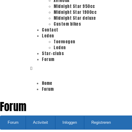
XV1600A
Midnight Star 950cc
Midnight Star 1900cc
Midnight Star deluxe
Custom bikes
Contact
Leden
Toevoegen
Leden
Star-clubs
Forum
Home
Forum
Forum
Forumnavigatie
Forum
Activiteit
Inloggen
Registreren